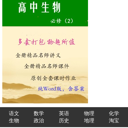
语文
数学
英语
物理
化学
生物
政治
历史
地理
淘宝