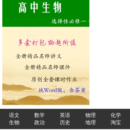
语文
数学
英语
物理
化学
生物
政治
历史
地理
淘宝