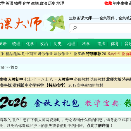
数学
英语
物理
化学
生物
政治
历史
地理
收藏
初中生物
生物备课大师——全集课件，全集教
英语
物理
化学
政治
历史
地理
科学
道法
体育
音
教案
精品题库
期中期末
暑假作业
寒假作业
生物实验
特别推荐
2
0
1
9
高
中
生
物
新
大师
>> 首页
生物
人教初中
七上
七下
八上
八下
人教高中
必修教材
选修教材
北师大版
济南
鲁科版
浙科版
中小学科学
【
特别推荐
】
2019高中生物新教材
尊敬的用户！您在下载大师网资源时，无论遇到什么样的困惑，请务必立即联系QQ5
妥善解决，以免给你造成经济上的损失或者使用中的困难。
点此了解详情！