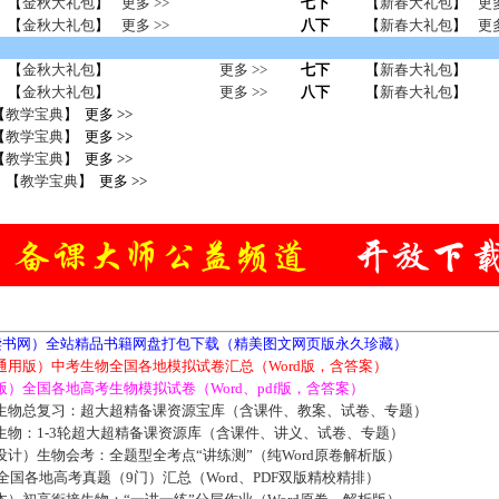
【
金秋大礼包
】
更多 >>
七下
【
新春大礼包
】
更多
【
金秋大礼包
】
更多 >>
八下
【
新春大礼包
】
更多
【
金秋大礼包
】
更多 >>
七下
【
新春大礼包
】
【
金秋大礼包
】
更多 >>
八下
【
新春大礼包
】
【
教学宝典
】 更多 >>
【
教学宝典
】 更多 >>
【
教学宝典
】 更多 >>
【
教学宝典
】 更多 >>
5读书网）全站精品书籍网盘打包下载（精美图文网页版永久珍藏）
通用版）中考生物全国各地模拟试卷汇总（Word版，含答案）
）全国各地高考生物模拟试卷（Word、pdf版，含答案）
生物总复习：超大超精备课资源宝库（含课件、教案、试卷、专题）
生物：1-3轮超大超精备课资源库（含课件、讲义、试卷、专题）
计）生物会考：全题型全考点“讲练测”（纯Word原卷解析版）
届全国各地高考真题（9门）汇总（Word、PDF双版精校精排）