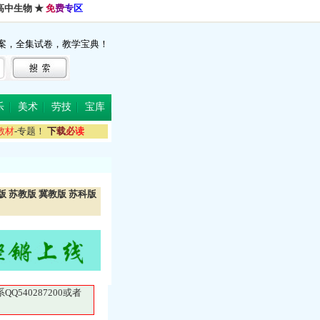
高中生物
★
免
费
专
区
案，全集试卷，教学宝典！
乐
美术
劳技
宝库
教
材
-专题！
下
载
必
读
版
苏教版
冀教版
苏科版
40287200或者