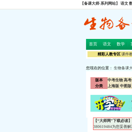
【备课大师-系列网站】
语文
首页
语文
数学
精彩人教专区
课件
您现在的位置：
生物备课
版本
中考生物
高考
分类
上海版
中图版
【“大师网”下载必读】
380619484为您