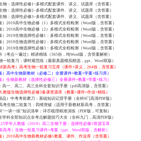
中生物：选择性必修1~多模式配套课件、讲义、试题库（含答案）
中生物：选择性必修2~多模式配套课件、讲义、试题库（含答案）
中生物：选择性必修3~多模式配套课件、讲义、试题库（含答案）
）2019高中生物必修（1）多模式全程检测（Word版，含答案）
）2019高中生物必修（2）多模式全程检测（Word版，含答案）
）2019生物选择性必修1：多模式全程检测（Word版，含答案）
）2019生物选择性必修2：多模式全程检测（Word版，含答案）
）2019生物选择性必修3：多模式全程检测（Word版，含答案）
（考点一遍过）精讲精练（565份，纯Word版，含答案解析）
生物一轮复习：课时规范练（最新真题模拟精选，ppt、Word双版）
教材新高考）高考生物一轮复习宝库（课件+讲义，264份，含答案）
版）高中生物新教材（必修二）全册课件+教案+学案+练习库）
版）生物新教材（选择性必修三）全册课件+教案+学案+练习）
：高一、高二、高三全科全套知识手册（pdf高清版，含答案）
版人教版生物选择性必修3备课资源库（教案+课件+作业+精练）
精品）中考考前磨刀：基础知识记背手册（全科9门高清PDF版）
5届高考生物二轮复习：四维突破（适用于新教材新高考，含答案）
“一讲一练”知识清单：详尽梳理精准演练（PDF版，可复制）
全学科全部知识点全考点解题技巧大全（全科九门，高清PDF版）
2025学年人教版（2019）高二生物下册：选择性必修3资源宝库
江新高考）生物一轮复习课件+考案（ppt、Word双版，含解析）
）2019高中生物新教材必修1教案、课件、作业库（含答案）