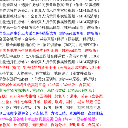
中生物新教材：选择性必修2同步备课教案+课件+作业+知识梳理
中生物选择性必修2：全套真人演示同步实验视频（MP4高清版）
中生物新教材必修1：全套真人演示同步实验视频（MP4高清版）
中生物选择性必修1：全套真人演示同步实验视频（MP4高清版）
3学年高一新生分班考试全9科精品试卷（纯Word原卷、解析版）
4届高三新生分班考试全9科精品试卷（纯Word原卷版、解析版）
年全国各地高考（全学科）试卷真题+解析（原卷版、解析版）
）最全面最精细的初中生物知识清单（302页，高清PDF版）
年全国各地中考生物真题分类解析汇总（纯Word原卷、解析版）
完初中生物：七八年级全四册名师课程（高清MP4版，13G）
中生物选择性必修3：全套真人演示同步实验视频（MP4高清版）
学科（9门）学法指导与通关手册（高清无水印PDF版，21册）
名科学家：人物生平、科学成就、地位评价（图文并茂版）
物新教材选择性必修3：单元分层训练（纯Word原卷、解析版）
2022届全国高考生物真题汇总（245套，Word版，含答案）
届高考生物考前冲刺：重难点、易错点突破（纯Word解析版）
专版）2023年中考生物（五四制）总复习：课件、试卷（含答案）
（生物）初中七年级-月考、段考、联考、期中、期末-试卷汇总
（生物）初中八年级-月考、段考、联考、期中、期末-试卷汇总
考生物二轮微专题讲义：考点梳理、方法点睛、查漏补缺、高效测练
2022年全国各地中考生物真题分类汇编（纯Word原卷解析版）
考生物教案：热点解读、知识梳理、例题分析、限时训练（含答案）