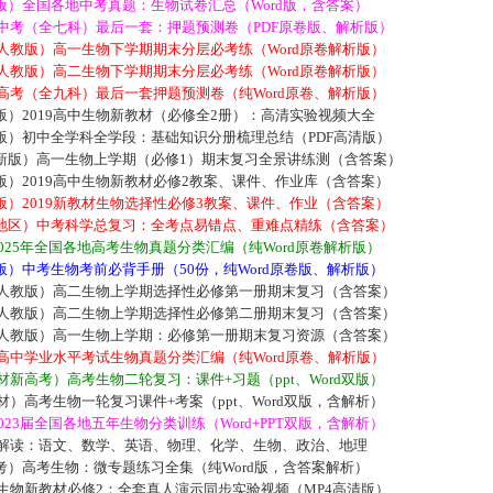
版）全国各地中考真题：生物试卷汇总（Word版，含答案）
年中考（全七科）最后一套：押题预测卷（PDF原卷版、解析版）
9人教版）高一生物下学期期末分层必考练（Word原卷解析版）
9人教版）高二生物下学期期末分层必考练（Word原卷解析版）
年高考（全九科）最后一套押题预测卷（纯Word原卷、解析版）
）2019高中生物新教材（必修全2册）：高清实验视频大全
版）初中全学科全学段：基础知识分册梳理总结（PDF高清版）
新版）高一生物上学期（必修1）期末复习全景讲练测（含答案）
）2019高中生物新教材必修2教案、课件、作业库（含答案）
）2019新教材生物选择性必修3教案、课件、作业（含答案）
地区）中考科学总复习：全考点易错点、重难点精练（含答案）
2025年全国各地高考生物真题分类汇编（纯Word原卷解析版）
）中考生物考前必背手册（50份，纯Word原卷版、解析版）
19人教版）高二生物上学期选择性必修第一册期末复习（含答案）
19人教版）高二生物上学期选择性必修第二册期末复习（含答案）
19人教版）高一生物上学期：必修第一册期末复习资源（含答案）
年高中学业水平考试生物真题分类汇编（纯Word原卷、解析版）
教材新高考）高考生物二轮复习：课件+习题（ppt、Word双版）
教材）高考生物一轮复习课件+考案（ppt、Word双版，含解析）
2023届全国各地五年生物分类训练（Word+PPT双版，含解析）
完全解读：语文、数学、英语、物理、化学、生物、政治、地理
考）高考生物：微专题练习全集（纯Word版，含答案解析）
中生物新教材必修2：全套真人演示同步实验视频（MP4高清版）