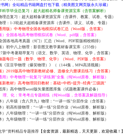
5读书网）全站精品书籍网盘打包下载（精美图文网页版永久珍藏）
学科学毕业总复习：超大超精名师备课资源宝库（含答案解析）
物理总复习：超大超精备课资源宝库（含课件、教案、试卷、专题）
物理：1-3轮超大超精备课资源库（含课件、讲义、试卷、专题）
通用版）中考物理全国各地模拟试卷汇总（Word版，含答案）
）全国各地高考物理模拟试卷（Word、pdf版，含答案）
届全国各地高考真题（9门）汇总（Word、PDF双版精校精排）
版）初中八上物理：影音图文教学素材备课宝库（255份）
027新中考暑期早复习（语文、数学、英语、物理、化学，含答案）
题每日一题（数学、物理、化学）（Word、PDF版，含答案）
《豆豆学物理（爆笑物理）》（（144集，MP4高清视频）
版）2019版高中物理新教材必修、选修全六册课后练习（含答案）
用）中考物理一轮复习“讲练测”全集（纯Word原卷、解析版）
新教材）高考物理回归教材：基础+中档+提升~经典“三级跳”
库）高中物理word版矢量图图库集（试题教案课件必备）
数、理、化：常考考点专题精练（纯Word版，含答案及解题指导）
本）八年级（含八升九）物理：“一讲一练”分层作业（含答案）
）初高衔接物理：“一讲一练”分层作业（Word原卷、解析版）
）八年级物理：“一讲一练”分层作业（纯Word原卷、解析版）
）九年级物理：“一讲一练”分层作业（纯Word原卷、解析版）
化学”资料精品专题推荐
【全套资源，最新精选，天天更新，欢迎收藏！】