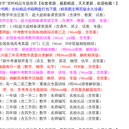
数学”资料精品专题推荐
【全套资源，最新精选，天天更新，欢迎收藏！】
5读书网）全站精品书籍网盘打包下载（精美图文网页版永久珍藏）
学数学毕业总复习：超大超精备课资源库（含课件、教案、试卷）
数学总复习：超大超精备课资源宝库（含课件、教案、试卷、专题）
数学：1-3轮超大超精备课资源库（含课件、讲义、试卷、专题）
通用版）中考数学全国各地模拟试卷汇总（Word版，含答案）
）全国各地高考数学模拟试卷（Word、pdf版，含答案）
届全国各地高考真题（9门）汇总（Word、PDF双版精校精排）
数学《36大类：易错题型全突破攻略》（纯Word原卷、解析版）
2026届三年高考数学真题分类解析（纯Word原卷、解析精美版）
027新中考暑期早复习（语文、数学、英语、物理、化学，含答案）
题每日一题（数学、物理、化学）（Word、PDF版，含答案）
用版）例解中考数学压轴题：教研、讲练、专题（Word版，含答案）
用版）例解高考数学压轴题：教研、讲练、专题（Word版，含答案）
材）高一高二高三数学：重难点专题训练（纯Word原卷解析版）
数、理、化：常考考点专题精练（纯Word版，含答案及解题指导）
本）一年级（含一升二）数学：名师编写、名校出品（含答案）
本）二年级（含二升三）数学：名师编写、名校出品（含答案）
本）三年级（含三升四）数学：名师编写、名校出品（含答案）
本）四年级（含四升五）数学：名师编写、名校出品（含答案）
本）五年级（含五升六）数学：名师编写、名校出品（含答案）