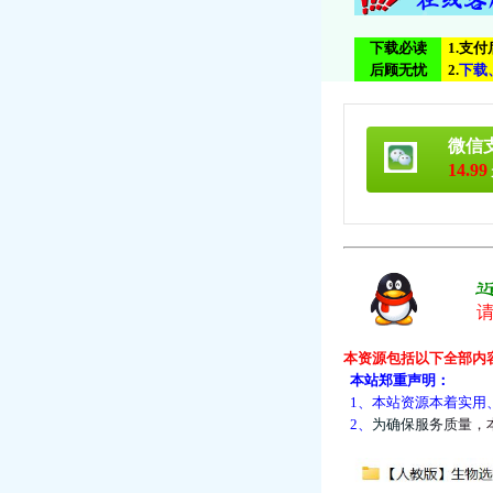
下载必读
1.支
后顾无忧
2.
下
载
微信
14.99
本资源包括以下全部内
本站郑重声明：
1、本站资源本着实用
2、
为
确
保
服
务
质
量
，