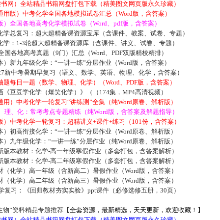
5读书网）全站精品书籍网盘打包下载（精美图文网页版永久珍藏）
通用版）中考化学全国各地模拟试卷汇总（Word版，含答案）
）全国各地高考化学模拟试卷（Word、pdf版，含答案）
化学总复习：超大超精备课资源宝库（含课件、教案、试卷、专题）
化学：1-3轮超大超精备课资源库（含课件、讲义、试卷、专题）
届全国各地高考真题（9门）汇总（Word、PDF双版精校精排）
）新九年级化学：“一讲一练”分层作业（Word版，含答案）
027新中考暑期早复习（语文、数学、英语、物理、化学，含答案）
题每日一题（数学、物理、化学）（Word、PDF版，含答案）
《豆豆学化学（爆笑化学）》（（174集，MP4高清视频）
用）中考化学一轮复习“讲练测”全集（纯Word原卷、解析版）
数、理、化：常考考点专题精练（纯Word版，含答案及解题指导）
）中考化学一轮复习：超精讲义+课件+练习（101份，含答案）
）初高衔接化学：“一讲一练”分层作业（Word原卷、解析版）
）九年级化学：“一讲一练”分层作业（纯Word原卷、解析版）
新版本教材：化学-高一年级寒假作业（多套打包，含答案解析）
新版本教材：化学-高二年级寒假作业（多套打包，含答案解析）
材（化学）高一年级（含新高二）暑假作业（Word版，含答案）
材（化学）高二年级（含新高三）暑假作业（Word版，含答案）
化学复习：《回归教材夯实实验》ppt课件（必修选修五册，30页）
生物”资料精品专题推荐
【全套资源，最新精选，天天更新，欢迎收藏！】
5读书网）全站精品书籍网盘打包下载（精美图文网页版永久珍藏）