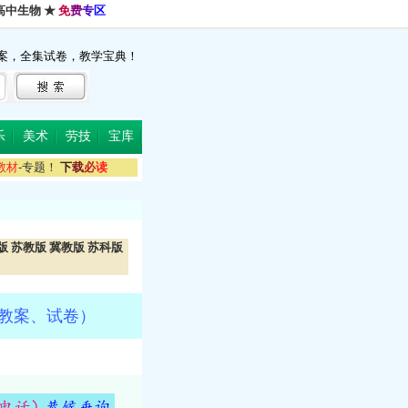
高中生物
★
免
费
专
区
案，全集试卷，教学宝典！
乐
美术
劳技
宝库
教
材
-专题！
下
载
必
读
版
苏教版
冀教版
苏科版
、教案、试卷）