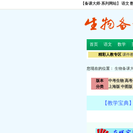
【备课大师-系列网站】
语文
首页
语文
数学
精彩人教专区
课件
您现在的位置：
生物备课
版本
中考生物
高考
分类
上海版
中图版
【教学宝典】