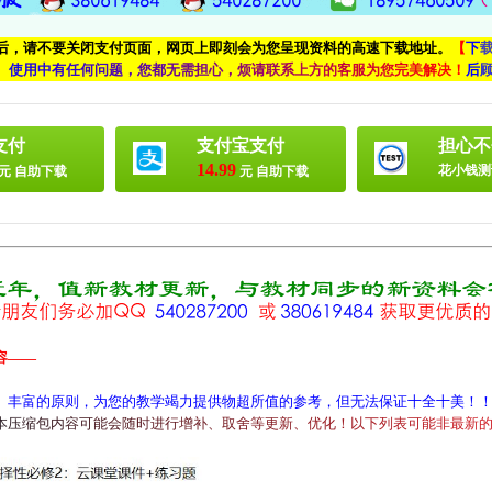
付后，请不要关闭支付页面，网页上即刻会为您呈现资料的高速下载地址。
【
下
、
使
用
中
有
任
何
问
题
，
您
都
无
需
担
心
，
烦
请
联
系
上
方
的
客
服
为
您
完
美
解
决
！
后
支付
支付宝支付
担心不
14.99
花小钱测
元 自助下载
元 自助下载
容——
、丰富的原则，为您的教学竭力提供物超所值的参考，但无法保证十全十美！
本
压
缩
包
内
容
可
能
会
随
时
进
行
增
补
、
取
舍
等
更
新
、
优
化
！
以
下
列
表
可
能
非
最
新