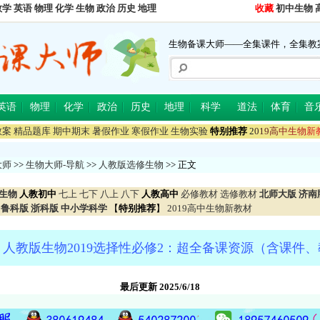
数学
英语
物理
化学
生物
政治
历史
地理
收藏
初中生物
生物备课大师——全集课件，全集教
英语
物理
化学
政治
历史
地理
科学
道法
体育
音
教案
精品题库
期中期末
暑假作业
寒假作业
生物实验
特别推荐
2
0
1
9
高
中
生
物
新
大师
>>
生物大师-导航
>>
人教版选修生物
>> 正文
生物
人教初中
七上
七下
八上
八下
人教高中
必修教材
选修教材
北师大版
济南
鲁科版
浙科版
中小学科学
【
特别推荐
】
2019高中生物新教材
人教版生物2019选择性必修2：超全备课资源（含课件
最后更新 2025/6/18