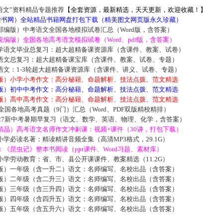
语文”资料精品专题推荐
【全套资源，最新精选，天天更新，欢迎收藏！】
5读书网）全站精品书籍网盘打包下载（精美图文网页版永久珍藏）
部编版）中考语文全国各地模拟试卷汇总（Word版，含答案）
编版）全国各地高考语文模拟试卷（Word、pdf版，含答案）
学语文毕业总复习：超大超精备课资源库（含课件、教案、试卷）
语文总复习：超大超精备课宝库（含课件、教案、试卷、专题）
语文：1-3轮超大超精备课资源库（含课件、讲义、试卷、专题）
版）小学小考作文：高分秘籍、命题解析、技法点拨、范文精选
版）初中中考作文：高分秘籍、命题解析、技法点拨、范文精选
版）高中高考作文：高分秘籍、命题解析、技法点拨、范文精选
届全国各地高考真题（9门）汇总（Word、PDF双版精校精排）
027新中考暑期早复习（语文、数学、英语、物理、化学，含答案）
精品）高考语文名师作文冲刺课：视频+课件（30讲，打包下载）
学必读名著：精读精讲音频全集（高清MP3格式，29.1G）
《昆虫记》整本书阅读（ppt课件、Word习题、素材库）
学劳动教育：省、市、县公开课课件、教案精选（11.2G）
版）一年级（含一升二）语文：名师编写、名校出品（含答案）
版）二年级（含二升三）语文：名师编写、名校出品（含答案）
版）三年级（含三升四）语文：名师编写、名校出品（含答案）
版）四年级（含四升五）语文：名师编写、名校出品（含答案）
版）五年级（含五升六）语文：名师编写、名校出品（含答案）