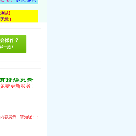
载
测
试
】
顾
无
忧
！
会操作？
试一把！
！
的
内
容
展
示
！
请
知
晓
！
！