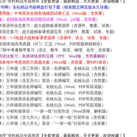
英语”资料精品专题推荐
【全套资源，最新精选，天天更新，欢迎收藏！】
5读书网）全站精品书籍网盘打包下载（精美图文网页版永久珍藏）
通用版）中考英语全国各地模拟试卷汇总（Word版，含答案）
）全国各地高考英语模拟试卷（Word、pdf版，含答案）
学英语毕业总复习：超大超精备课资源库（含课件、教案、试卷）
英语总复习：超大超精备课资源宝库（含课件、教案、试卷、专题）
英语：1-3轮超大超精备课资源库（含课件、讲义、试卷、专题）
届全国各地高考真题（9门）汇总（Word、PDF双版精校精排）
027新中考暑期早复习（语文、数学、英语、物理、化学，含答案）
语法复习：名师讲练资料宝典（PPT、Word版，含答案解析）
各地中考英语听力真题合集（Word版，含答案，附MP3录音）
本）三年级（含三升四）英语：名师编写、名校出品（含答案）
本）四年级（含四升五）英语：名师编写、名校出品（含答案）
本）五年级（含五升六）英语：名师编写、名校出品（含答案）
）三年级英语名师编写、名校出品（Word、PDF等高清版）
）四年级英语名师编写、名校出品（Word、PDF等高清版）
）五年级英语名师编写、名校出品（Word、PDF等高清版）
）六年级英语名师编写、名校出品（Word、PDF等高清版）
）小初衔接英语：“一讲一练”分层作业（Word原卷、解析版）
本）七年级（含七升八）英语：“一讲一练”分层作业（含答案）
本）八年级（含八升九）英语：“一讲一练”分层作业（含答案）
物理”资料精品专题推荐
【全套资源，最新精选，天天更新，欢迎收藏！】