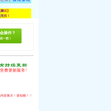
载
测
试
】
顾
无
忧
！
会操作？
试一把！
！
的
内
容
展
示
！
请
知
晓
！
！