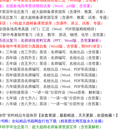
通用版）中考英语全国各地模拟试卷汇总（Word版，含答案）
）全国各地高考英语模拟试卷（Word、pdf版，含答案）
学英语毕业总复习：超大超精备课资源库（含课件、教案、试卷）
英语总复习：超大超精备课资源宝库（含课件、教案、试卷、专题）
英语：1-3轮超大超精备课资源库（含课件、讲义、试卷、专题）
届全国各地高考真题（9门）汇总（Word、PDF双版精校精排）
027新中考暑期早复习（语文、数学、英语、物理、化学，含答案）
语法复习：名师讲练资料宝典（PPT、Word版，含答案解析）
各地中考英语听力真题合集（Word版，含答案，附MP3录音）
本）三年级（含三升四）英语：名师编写、名校出品（含答案）
本）四年级（含四升五）英语：名师编写、名校出品（含答案）
本）五年级（含五升六）英语：名师编写、名校出品（含答案）
）三年级英语名师编写、名校出品（Word、PDF等高清版）
）四年级英语名师编写、名校出品（Word、PDF等高清版）
）五年级英语名师编写、名校出品（Word、PDF等高清版）
）六年级英语名师编写、名校出品（Word、PDF等高清版）
）小初衔接英语：“一讲一练”分层作业（Word原卷、解析版）
本）七年级（含七升八）英语：“一讲一练”分层作业（含答案）
本）八年级（含八升九）英语：“一讲一练”分层作业（含答案）
物理”资料精品专题推荐
【全套资源，最新精选，天天更新，欢迎收藏！】
5读书网）全站精品书籍网盘打包下载（精美图文网页版永久珍藏）
学科学毕业总复习：超大超精名师备课资源宝库（含答案解析）