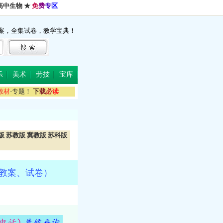
高中生物
★
免
费
专
区
案，全集试卷，教学宝典！
乐
美术
劳技
宝库
教
材
-专题！
下
载
必
读
版
苏教版
冀教版
苏科版
、教案、试卷）