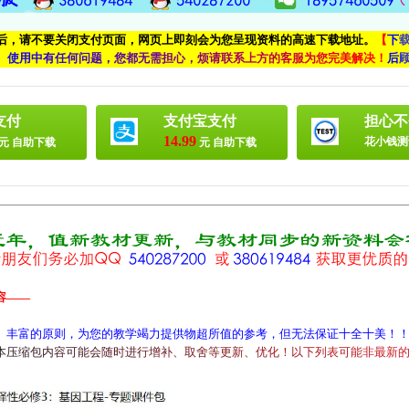
付后，请不要关闭支付页面，网页上即刻会为您呈现资料的高速下载地址。
【
下
、
使
用
中
有
任
何
问
题
，
您
都
无
需
担
心
，
烦
请
联
系
上
方
的
客
服
为
您
完
美
解
决
！
后
支付
支付宝支付
担心不
14.99
花小钱测
元 自助下载
元 自助下载
容——
、丰富的原则，为您的教学竭力提供物超所值的参考，但无法保证十全十美！
本
压
缩
包
内
容
可
能
会
随
时
进
行
增
补
、
取
舍
等
更
新
、
优
化
！
以
下
列
表
可
能
非
最
新