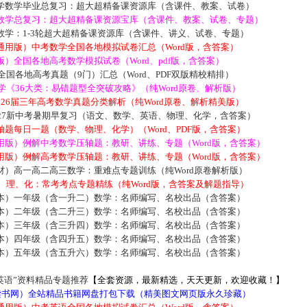
学数学毕业总复习：超大超精备课资源库（含课件、教案、试卷）
数学总复习：超大超精备课资源宝库（含课件、教案、试卷、专题）
数学：1-3轮超大超精备课资源库（含课件、讲义、试卷、专题）
通用版）中考数学全国各地模拟试卷汇总（Word版，含答案）
）全国各地高考数学模拟试卷（Word、pdf版，含答案）
届全国各地高考真题（9门）汇总（Word、PDF双版精校精排）
数学《36大类：易错题型全突破攻略》（纯Word原卷、解析版）
2026届三年高考数学真题分类解析（纯Word原卷、解析精美版）
027新中考暑期早复习（语文、数学、英语、物理、化学，含答案）
题每日一题（数学、物理、化学）（Word、PDF版，含答案）
用版）例解中考数学压轴题：教研、讲练、专题（Word版，含答案）
用版）例解高考数学压轴题：教研、讲练、专题（Word版，含答案）
材）高一高二高三数学：重难点专题训练（纯Word原卷解析版）
数、理、化：常考考点专题精练（纯Word版，含答案及解题指导）
本）一年级（含一升二）数学：名师编写、名校出品（含答案）
本）二年级（含二升三）数学：名师编写、名校出品（含答案）
本）三年级（含三升四）数学：名师编写、名校出品（含答案）
本）四年级（含四升五）数学：名师编写、名校出品（含答案）
本）五年级（含五升六）数学：名师编写、名校出品（含答案）
英语”资料精品专题推荐
【全套资源，最新精选，天天更新，欢迎收藏！】
5读书网）全站精品书籍网盘打包下载（精美图文网页版永久珍藏）