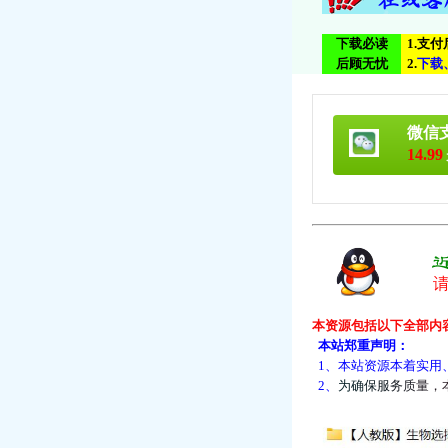
下载必读
1.支
后顾无忧
2.
下
载
微信
14.99
本资源包括以下全部内
本站郑重声明：
1、本站资源本着实用
2、
为
确
保
服
务
质
量
，