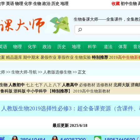
数学
英语
物理
化学
生物
政治
历史
地理
收藏
初中生物
生物备课大师——全集课件，全集教
英语
物理
化学
政治
历史
地理
科学
道法
体育
音
教案
精品题库
期中期末
暑假作业
寒假作业
生物实验
特别推荐
2
0
1
9
高
中
生
物
新
大师
>>
生物大师-导航
>>
人教版选修生物
>> 正文
生物
人教初中
七上
七下
八上
八下
人教高中
必修教材
选修教材
北师大版
济南
鲁科版
浙科版
中小学科学
【
特别推荐
】
2019高中生物新教材
人教版生物2019选择性必修3：超全备课资源（含课件
最后更新 2025/6/18