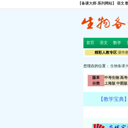
【备课大师-系列网站】
语文
首页
语文
数学
精彩人教专区
课件
您现在的位置：
生物备课
版本
中考生物
高考
分类
上海版
中图版
【教学宝典】