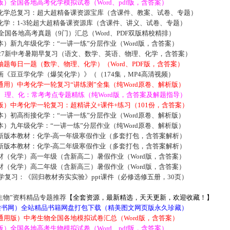
）全国各地高考化学模拟试卷（Word、pdf版，含答案）
化学总复习：超大超精备课资源宝库（含课件、教案、试卷、专题）
化学：1-3轮超大超精备课资源库（含课件、讲义、试卷、专题）
届全国各地高考真题（9门）汇总（Word、PDF双版精校精排）
）新九年级化学：“一讲一练”分层作业（Word版，含答案）
027新中考暑期早复习（语文、数学、英语、物理、化学，含答案）
题每日一题（数学、物理、化学）（Word、PDF版，含答案）
《豆豆学化学（爆笑化学）》（（174集，MP4高清视频）
用）中考化学一轮复习“讲练测”全集（纯Word原卷、解析版）
数、理、化：常考考点专题精练（纯Word版，含答案及解题指导）
）中考化学一轮复习：超精讲义+课件+练习（101份，含答案）
）初高衔接化学：“一讲一练”分层作业（Word原卷、解析版）
）九年级化学：“一讲一练”分层作业（纯Word原卷、解析版）
新版本教材：化学-高一年级寒假作业（多套打包，含答案解析）
新版本教材：化学-高二年级寒假作业（多套打包，含答案解析）
材（化学）高一年级（含新高二）暑假作业（Word版，含答案）
材（化学）高二年级（含新高三）暑假作业（Word版，含答案）
化学复习：《回归教材夯实实验》ppt课件（必修选修五册，30页）
生物”资料精品专题推荐
【全套资源，最新精选，天天更新，欢迎收藏！】
5读书网）全站精品书籍网盘打包下载（精美图文网页版永久珍藏）
通用版）中考生物全国各地模拟试卷汇总（Word版，含答案）
）全国各地高考生物模拟试卷（Word、pdf版，含答案）