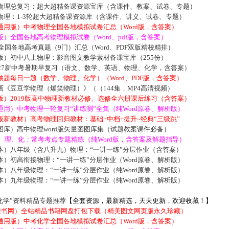
物理总复习：超大超精备课资源宝库（含课件、教案、试卷、专题）
物理：1-3轮超大超精备课资源库（含课件、讲义、试卷、专题）
通用版）中考物理全国各地模拟试卷汇总（Word版，含答案）
）全国各地高考物理模拟试卷（Word、pdf版，含答案）
届全国各地高考真题（9门）汇总（Word、PDF双版精校精排）
版）初中八上物理：影音图文教学素材备课宝库（255份）
027新中考暑期早复习（语文、数学、英语、物理、化学，含答案）
题每日一题（数学、物理、化学）（Word、PDF版，含答案）
《豆豆学物理（爆笑物理）》（（144集，MP4高清视频）
版）2019版高中物理新教材必修、选修全六册课后练习（含答案）
用）中考物理一轮复习“讲练测”全集（纯Word原卷、解析版）
新教材）高考物理回归教材：基础+中档+提升~经典“三级跳”
库）高中物理word版矢量图图库集（试题教案课件必备）
数、理、化：常考考点专题精练（纯Word版，含答案及解题指导）
本）八年级（含八升九）物理：“一讲一练”分层作业（含答案）
）初高衔接物理：“一讲一练”分层作业（Word原卷、解析版）
）八年级物理：“一讲一练”分层作业（纯Word原卷、解析版）
）九年级物理：“一讲一练”分层作业（纯Word原卷、解析版）
化学”资料精品专题推荐
【全套资源，最新精选，天天更新，欢迎收藏！】
5读书网）全站精品书籍网盘打包下载（精美图文网页版永久珍藏）
通用版）中考化学全国各地模拟试卷汇总（Word版，含答案）