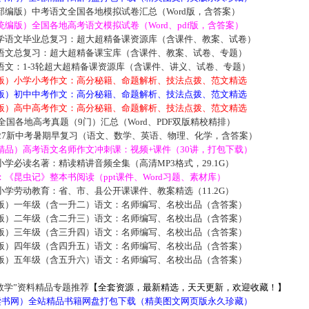
部编版）中考语文全国各地模拟试卷汇总（Word版，含答案）
编版）全国各地高考语文模拟试卷（Word、pdf版，含答案）
学语文毕业总复习：超大超精备课资源库（含课件、教案、试卷）
语文总复习：超大超精备课宝库（含课件、教案、试卷、专题）
语文：1-3轮超大超精备课资源库（含课件、讲义、试卷、专题）
版）小学小考作文：高分秘籍、命题解析、技法点拨、范文精选
版）初中中考作文：高分秘籍、命题解析、技法点拨、范文精选
版）高中高考作文：高分秘籍、命题解析、技法点拨、范文精选
届全国各地高考真题（9门）汇总（Word、PDF双版精校精排）
027新中考暑期早复习（语文、数学、英语、物理、化学，含答案）
精品）高考语文名师作文冲刺课：视频+课件（30讲，打包下载）
学必读名著：精读精讲音频全集（高清MP3格式，29.1G）
《昆虫记》整本书阅读（ppt课件、Word习题、素材库）
学劳动教育：省、市、县公开课课件、教案精选（11.2G）
版）一年级（含一升二）语文：名师编写、名校出品（含答案）
版）二年级（含二升三）语文：名师编写、名校出品（含答案）
版）三年级（含三升四）语文：名师编写、名校出品（含答案）
版）四年级（含四升五）语文：名师编写、名校出品（含答案）
版）五年级（含五升六）语文：名师编写、名校出品（含答案）
数学”资料精品专题推荐
【全套资源，最新精选，天天更新，欢迎收藏！】
5读书网）全站精品书籍网盘打包下载（精美图文网页版永久珍藏）