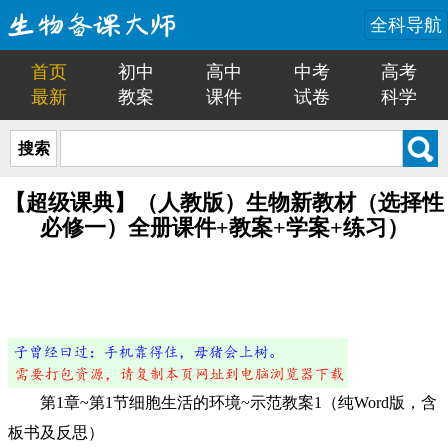
全科导航
首页
初中
高中
中考
高考
最新
教案
课件
试卷
科学
搜索
【超级课典】（人教版）生物新教材（选择性
必修一）全册课件+教案+学案+练习）
第1章~第1节细胞生活的环境~示范教案1（纯Word版，含
板书及反思）