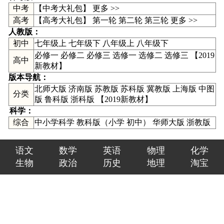
中考
【
中考大礼包
】
更多 >>
高考
【高考大礼包】
第一轮
第二轮
第三轮
更多 >>
人教版：
初中
七年级上
七年级下
八年级上
八年级下
必修一
必修二
必修三
选修一
选修二
选修三
【
2019
高中
新教材
】
版本导航：
北师大版
济南版
苏教版
苏科版
冀教版
上海版
中图
分类
版
鲁科版
浙科版
【
2019新教材
】
科学：
综合
中小学科学
教科版（
小学
初中
）
华师大版
浙教版
语文
数学
英语
物理
化学
生物
政治
历史
地理
淘宝