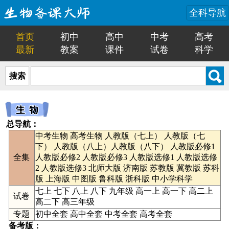
全科导航
首页
初中
高中
中考
高考
最新
教案
课件
试卷
科学
搜索
总导航：
中考生物
高考生物
人教版（七上）
人教版（七
下）
人教版（八上）人教版（八下）
人教版必修1
全集
人教版必修2
人教版必修3
人教版选修1
人教版选修
2
人教版选修3
北师大版
济南版
苏教版
冀教版
苏科
版
上海版
中图版
鲁科版
浙科版
中小学科学
七上
七下
八上
八下
九年级
高一上
高一下
高二上
试卷
高二下
高三年级
专题
初中全套
高中全套
中考全套
高考全套
备考版：