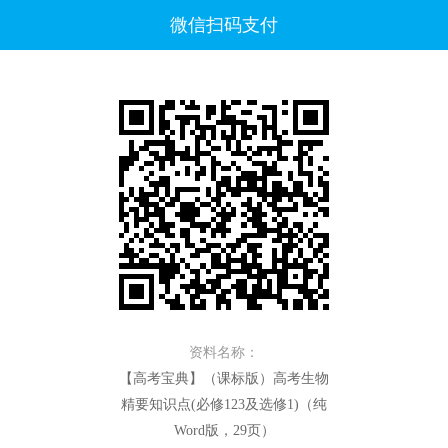
微信扫码支付
资料名称：
【高考宝典】（课标版）高考生物
精要知识点(必修123及选修1)（纯
Word版，29页）