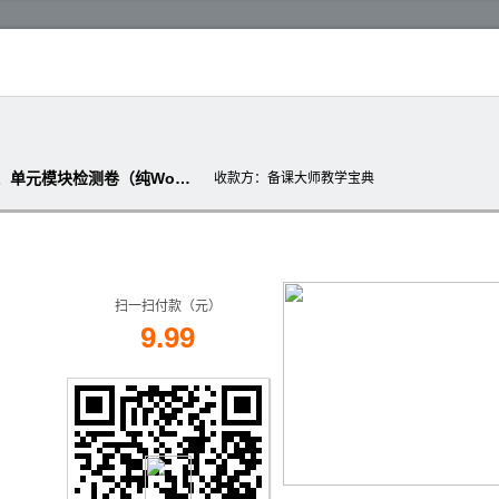
【北师大课标版】生物选修2-课时练、单元模块检测卷（纯Word版，含答案解析）
收款方
：备课大师教学宝典
扫一扫付款（元）
9.99